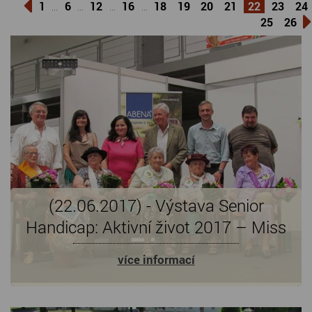
1
6
12
16
18
19
20
21
22
23
24
...
...
...
...
25
26
(22.06.2017) - Výstava Senior
Handicap: Aktivní život 2017 – Miss
staré koleno, Šikovné ruce našich
více informací
seniorů