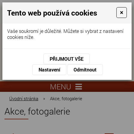
Tento web používá cookies
×
Vaše soukromí je důležité. Můžete si vybrat z nastavení
cookies níže.
Domov pro seniory
KONTAKTUJTE NÁS
PŘIJMOUT VŠE
KONTAKTUJTE NÁS
+420
Nastavení
Odmítnout
virtuální
325
info@dnz-
prohlídka
551
lysa.cz
MENU
067
Úvodní stránka
»
Akce, fotogalerie
Akce, fotogalerie