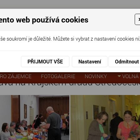
ento web používá cookies
ov pro seniory
še soukromí je důležité. Můžete si vybrat z nastavení cookies ní
KO
KON
virtuální prohlídka
PŘIJMOUT VŠE
Nastavení
Odmítnout
í velikonoční výstava na Krajském úřadu Středočeského kraje
RO ZÁJEMCE
FOTOGALERIE
NOVINKY
VOLNÁ 
tava na Krajském úřadu Středočesk