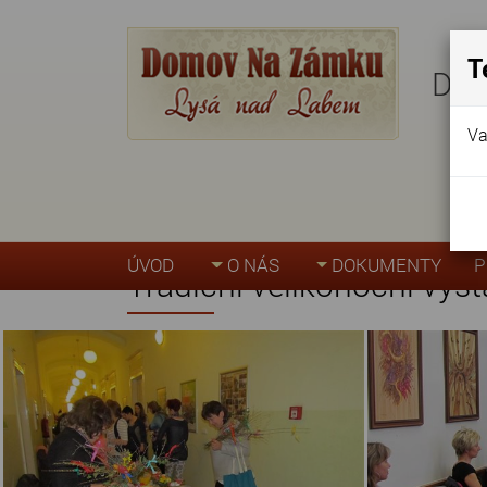
T
Dom
Va
Úvodní stránka
»
Akce, fotogalerie
»
Tradičn
ÚVOD
O NÁS
DOKUMENTY
P
Tradiční velikonoční výs