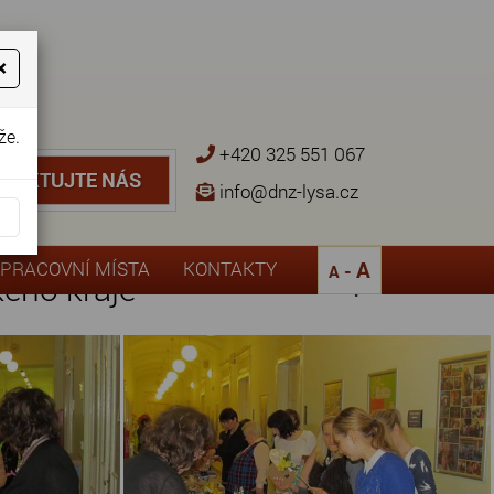
×
že.
+420 325 551 067
NTAKTUJTE NÁS
TAKTUJTE NÁS
info@dnz-lysa.cz
¨
A
PRACOVNÍ MÍSTA
KONTAKTY
-
A
ého kraje
Zpět