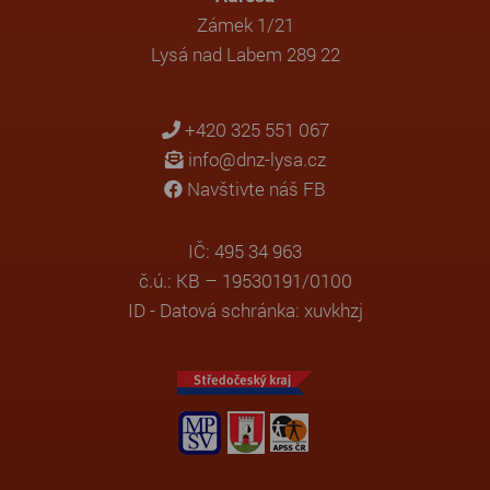
Zámek 1/21
Lysá nad Labem 289 22
+420 325 551 067
info@dnz-lysa.cz
Navštivte náš FB
IČ: 495 34 963
č.ú.: KB – 19530191/0100
ID - Datová schránka: xuvkhzj