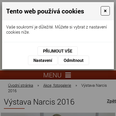
Tento web používá cookies
×
Vaše soukromí je důležité. Můžete si vybrat z nastavení
cookies níže.
Domov pro seniory
KONTAKTUJTE NÁS
PŘIJMOUT VŠE
KONTAKTUJTE NÁS
+420
Nastavení
Odmítnout
virtuální
325
info@dnz-
prohlídka
551
lysa.cz
MENU
067
Úvodní stránka
»
Akce, fotogalerie
»
Výstava Narcis
2016
Výstava Narcis 2016
Zpět