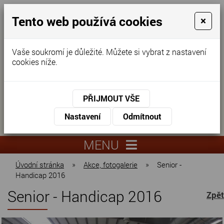
Tento web používá cookies
×
Vaše soukromí je důležité. Můžete si vybrat z nastavení
cookies níže.
Domov pro seniory
KONTAKTUJTE NÁS
PŘIJMOUT VŠE
KONTAKTUJTE NÁS
+420
Nastavení
Odmítnout
virtuální
325
info@dnz-
prohlídka
551
lysa.cz
MENU
067
Úvodní stránka
»
Akce, fotogalerie
»
Senior -
Handicap 2016
Senior - Handicap 2016
Zpět