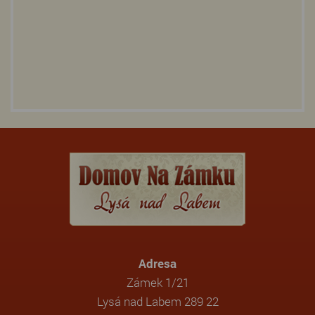
Adresa
Zámek 1/21
Lysá nad Labem 289 22