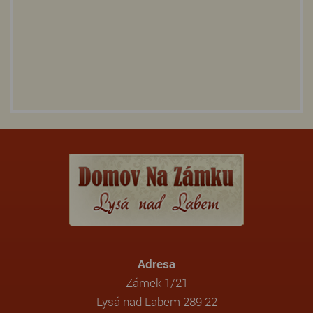
Adresa
Zámek 1/21
Lysá nad Labem 289 22