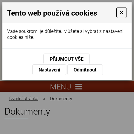
Tento web používá cookies
×
Vaše soukromí je důležité. Můžete si vybrat z nastavení
cookies níže.
Domov pro seniory
KONTAKTUJTE NÁS
PŘIJMOUT VŠE
KONTAKTUJTE NÁS
+420
Nastavení
Odmítnout
virtuální
325
info@dnz-
prohlídka
551
lysa.cz
MENU
067
Úvodní stránka
»
Dokumenty
Dokumenty