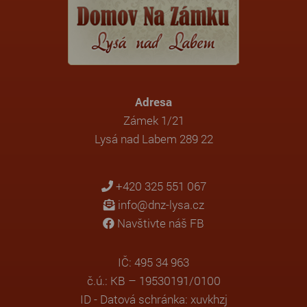
Adresa
Zámek 1/21
Lysá nad Labem 289 22
+420 325 551 067
info@dnz-lysa.cz
Navštivte náš FB
IČ: 495 34 963
č.ú.: KB – 19530191/0100
ID - Datová schránka: xuvkhzj