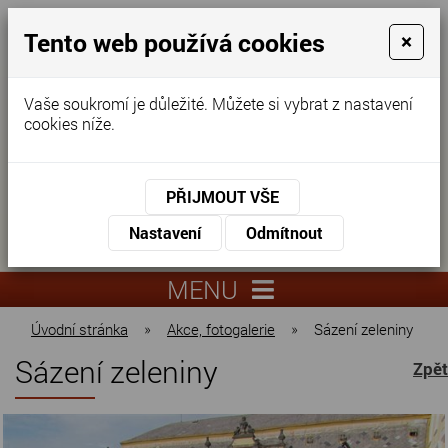
Tento web používá cookies
×
Vaše soukromí je důležité. Můžete si vybrat z nastavení
cookies níže.
Domov pro seniory
KONTAKTUJTE NÁS
PŘIJMOUT VŠE
KONTAKTUJTE NÁS
+420
Nastavení
Odmítnout
virtuální
325
info@dnz-
prohlídka
551
lysa.cz
MENU
067
Úvodní stránka
»
Akce, fotogalerie
»
Sázení zeleniny
Sázení zeleniny
Zpět