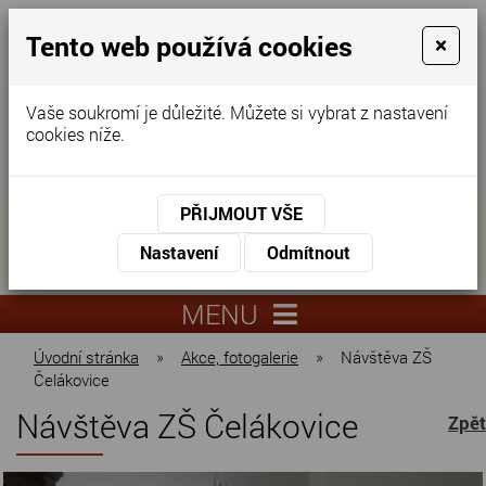
Tento web používá cookies
×
Vaše soukromí je důležité. Můžete si vybrat z nastavení
cookies níže.
Domov pro seniory
KONTAKTUJTE NÁS
PŘIJMOUT VŠE
KONTAKTUJTE NÁS
+420
Nastavení
Odmítnout
virtuální
325
info@dnz-
prohlídka
551
lysa.cz
MENU
067
Úvodní stránka
»
Akce, fotogalerie
»
Návštěva ZŠ
Čelákovice
Návštěva ZŠ Čelákovice
Zpět