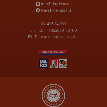
info@dnz-lysa.cz
Navštivte náš FB
IČ: 495 34 963
č.ú.: KB – 19530191/0100
ID - Datová schránka: xuvkhzj