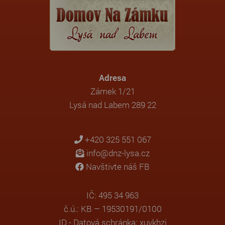
Adresa
Zámek 1/21
Lysá nad Labem 289 22
+420 325 551 067
info@dnz-lysa.cz
Navštivte náš FB
IČ: 495 34 963
č.ú.: KB – 19530191/0100
ID - Datová schránka: xuvkhzj