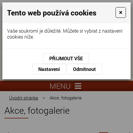
Tento web používá cookies
×
Vaše soukromí je důležité. Můžete si vybrat z nastavení
cookies níže.
Domov pro seniory
KONTAKTUJTE NÁS
PŘIJMOUT VŠE
KONTAKTUJTE NÁS
+420
Nastavení
Odmítnout
virtuální
325
info@dnz-
prohlídka
551
lysa.cz
MENU
067
Úvodní stránka
»
Akce, fotogalerie
Akce, fotogalerie