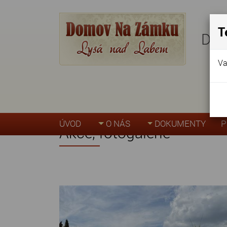
T
Dom
Va
Úvodní stránka
»
Akce, fotogalerie
ÚVOD
O NÁS
DOKUMENTY
P
Akce, fotogalerie