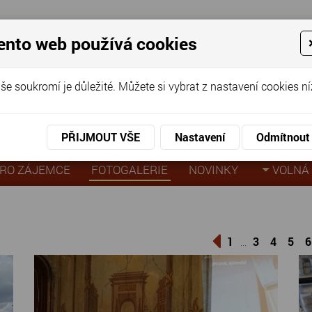
ento web používá cookies
ov pro seniory
še soukromí je důležité. Můžete si vybrat z nastavení cookies ní
KO
KON
virtuální prohlídka
PŘIJMOUT VŠE
Nastavení
Odmítnout
RO ZÁJEMCE
FOTOGALERIE
NOVINKY
VOLNÁ 
1
3
4
5
6
...