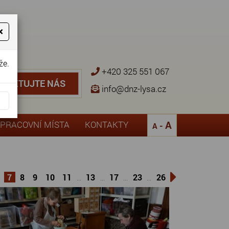
×
že.
+420 325 551 067
NTAKTUJTE NÁS
TAKTUJTE NÁS
info@dnz-lysa.cz
¨
A
PRACOVNÍ MÍSTA
KONTAKTY
-
A
7
8
9
10
11
13
17
23
26
...
...
...
...