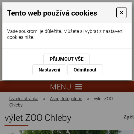
Tento web používá cookies
×
Vaše soukromí je důležité. Můžete si vybrat z nastavení
cookies níže.
Domov pro seniory
KONTAKTUJTE NÁS
PŘIJMOUT VŠE
KONTAKTUJTE NÁS
+420
Nastavení
Odmítnout
virtuální
325
info@dnz-
prohlídka
551
lysa.cz
MENU
067
Úvodní stránka
»
Akce, fotogalerie
»
výlet ZOO
Chleby
výlet ZOO Chleby
Zpět