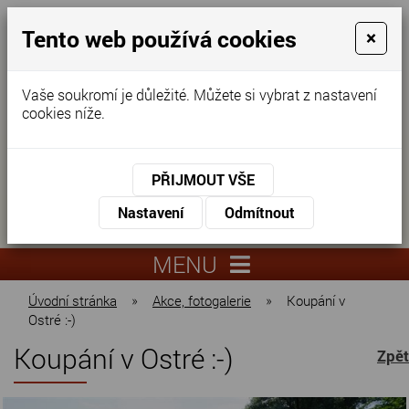
Tento web používá cookies
×
Vaše soukromí je důležité. Můžete si vybrat z nastavení
cookies níže.
Domov pro seniory
KONTAKTUJTE NÁS
PŘIJMOUT VŠE
KONTAKTUJTE NÁS
+420
Nastavení
Odmítnout
virtuální
325
info@dnz-
prohlídka
551
lysa.cz
MENU
067
Úvodní stránka
»
Akce, fotogalerie
»
Koupání v
Ostré :-)
Koupání v Ostré :-)
Zpět