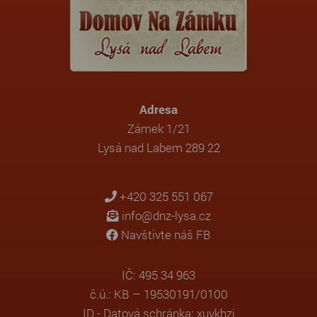
Adresa
Zámek 1/21
Lysá nad Labem 289 22
+420 325 551 067
info@dnz-lysa.cz
Navštivte náš FB
IČ: 495 34 963
č.ú.: KB – 19530191/0100
ID - Datová schránka: xuvkhzj