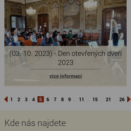
(03. 10. 2023) - Den otevřených dveří
2023
více informací
1
2
3
4
5
6
7
8
9
11
15
21
26
...
...
...
...
Kde nás najdete