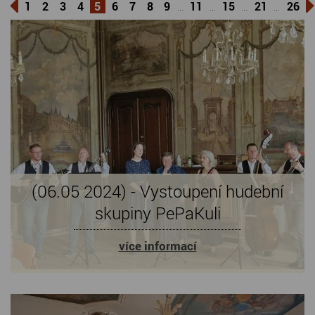
1
2
3
4
5
6
7
8
9
11
15
21
26
...
...
...
...
(06.05 2024) - Vystoupení hudební
skupiny PePaKuli
více informací