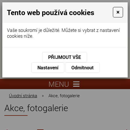
Tento web používá cookies
×
Vaše soukromí je důležité. Můžete si vybrat z nastavení
cookies níže.
Domov pro seniory
KONTAKTUJTE NÁS
PŘIJMOUT VŠE
KONTAKTUJTE NÁS
+420
Nastavení
Odmítnout
virtuální
325
info@dnz-
prohlídka
551
lysa.cz
MENU
067
Úvodní stránka
»
Akce, fotogalerie
Akce, fotogalerie