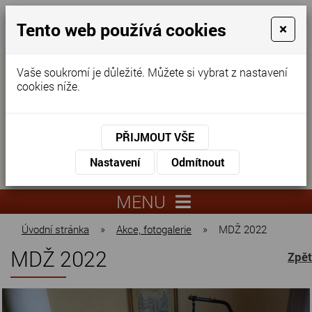
Tento web používá cookies
×
Vaše soukromí je důležité. Můžete si vybrat z nastavení
cookies níže.
Domov pro seniory
KONTAKTUJTE NÁS
PŘIJMOUT VŠE
KONTAKTUJTE NÁS
+420
Nastavení
Odmítnout
virtuální
325
info@dnz-
prohlídka
551
lysa.cz
MENU
067
Úvodní stránka
»
Akce, fotogalerie
»
MDŽ 2022
MDŽ 2022
Zpět