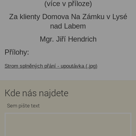
(více v příloze)
Za klienty Domova Na Zámku v Lysé
nad Labem
Mgr. Jiří Hendrich
Přílohy:
Strom splněných přání - upoutávka (.jpg)
Kde nás najdete
Sem pište text