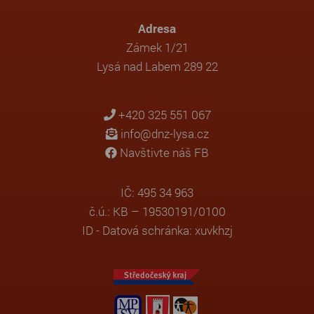
Adresa
Zámek 1/21
Lysá nad Labem 289 22
+420 325 551 067
info@dnz-lysa.cz
Navštivte náš FB
IČ: 495 34 963
č.ú.: KB – 19530191/0100
ID - Datová schránka: xuvkhzj