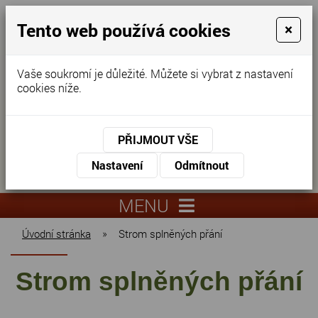
Tento web používá cookies
×
Vaše soukromí je důležité. Můžete si vybrat z nastavení
cookies níže.
Domov pro seniory
KONTAKTUJTE NÁS
PŘIJMOUT VŠE
KONTAKTUJTE NÁS
+420
Nastavení
Odmítnout
virtuální
325
info@dnz-
prohlídka
551
lysa.cz
MENU
067
Úvodní stránka
»
Strom splněných přání
Strom splněných přání