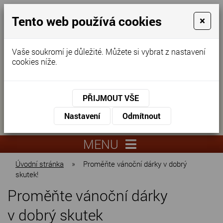
Tento web používá cookies
×
Vaše soukromí je důležité. Můžete si vybrat z nastavení
cookies níže.
Domov pro seniory
KONTAKTUJTE NÁS
PŘIJMOUT VŠE
KONTAKTUJTE NÁS
+420
Nastavení
Odmítnout
virtuální
325
info@dnz-
prohlídka
551
lysa.cz
MENU
067
Úvodní stránka
»
Proměňte vánoční dárky v dobrý
skutek!
Proměňte vánoční dárky
v dobrý skutek