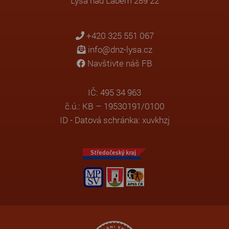
Lysá nad Labem 289 22
+420 325 551 067
info@dnz-lysa.cz
Navštivte náš FB
IČ: 495 34 963
č.ú.: KB – 19530191/0100
ID - Datová schránka: xuvkhzj