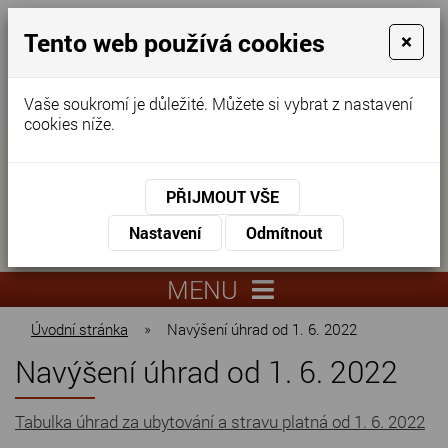
Tento web používá cookies
×
Vaše soukromí je důležité. Můžete si vybrat z nastavení
cookies níže.
Domov pro seniory
KONTAKTUJTE NÁS
PŘIJMOUT VŠE
KONTAKTUJTE NÁS
+420
Nastavení
Odmítnout
virtuální
325
info@dnz-
prohlídka
551
lysa.cz
MENU
067
Úvodní stránka
»
Navýšení úhrad od 1. 6. 2022
Navýšení úhrad od 1. 6. 2022
Tabulka úhrad za ubytování a stravu platná od 1. 6. 2022