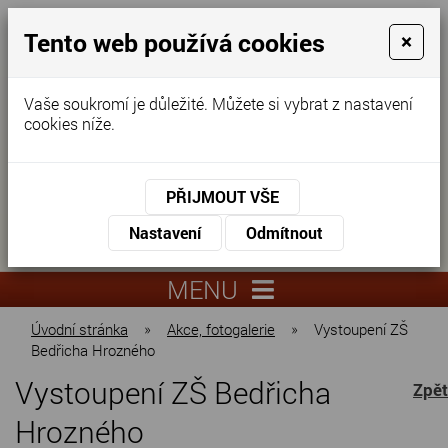
Tento web používá cookies
×
Vaše soukromí je důležité. Můžete si vybrat z nastavení
cookies níže.
Domov pro seniory
KONTAKTUJTE NÁS
PŘIJMOUT VŠE
KONTAKTUJTE NÁS
+420
Nastavení
Odmítnout
virtuální
325
info@dnz-
prohlídka
551
lysa.cz
MENU
067
Úvodní stránka
»
Akce, fotogalerie
»
Vystoupení ZŠ
Bedřicha Hrozného
Vystoupení ZŠ Bedřicha
Zpět
Hrozného