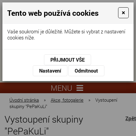
Tento web používá cookies
×
Vaše soukromí je důležité. Můžete si vybrat z nastavení
cookies níže.
Domov pro seniory
KONTAKTUJTE NÁS
PŘIJMOUT VŠE
KONTAKTUJTE NÁS
+420
Nastavení
Odmítnout
virtuální
325
info@dnz-
prohlídka
551
lysa.cz
MENU
067
Úvodní stránka
»
Akce, fotogalerie
»
Vystoupení
skupiny "PePaKuLi"
Vystoupení skupiny
Zpět
"PePaKuLi"