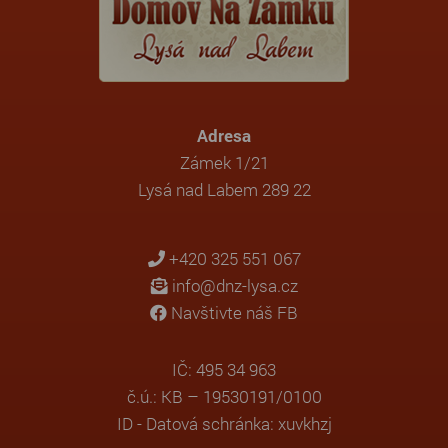
Adresa
Zámek 1/21
Lysá nad Labem 289 22
+420 325 551 067
info@dnz-lysa.cz
Navštivte náš FB
IČ: 495 34 963
č.ú.: KB – 19530191/0100
ID - Datová schránka: xuvkhzj