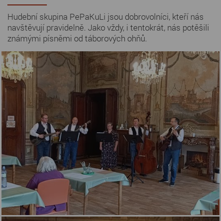
Hudební skupina PePaKuLi jsou dobrovolníci, kteří nás
navštěvují pravidelně. Jako vždy, i tentokrát, nás potěšili
známými písněmi od táborových ohňů.