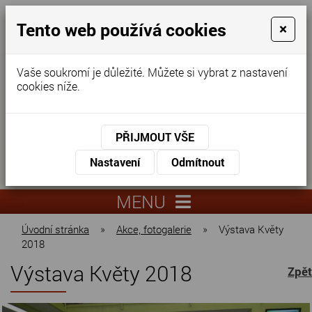
Tento web používá cookies
×
Vaše soukromí je důležité. Můžete si vybrat z nastavení
cookies níže.
Domov pro seniory
KONTAKTUJTE NÁS
PŘIJMOUT VŠE
KONTAKTUJTE NÁS
+420
Nastavení
Odmítnout
virtuální
325
info@dnz-
prohlídka
551
lysa.cz
MENU
067
Úvodní stránka
»
Akce, fotogalerie
»
Výstava Květy
2018
Výstava Květy 2018
Zpět