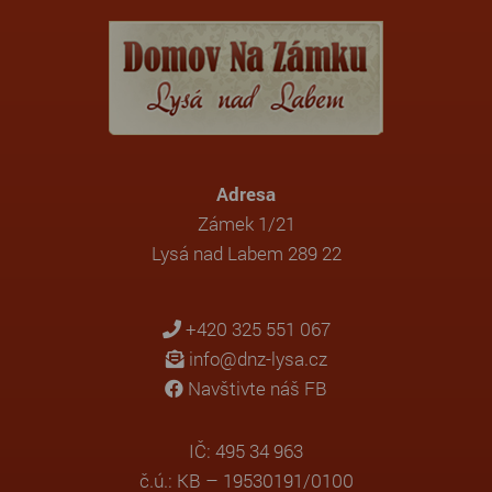
Adresa
Zámek 1/21
Lysá nad Labem 289 22
+420 325 551 067
info@dnz-lysa.cz
Navštivte náš FB
IČ: 495 34 963
č.ú.: KB – 19530191/0100