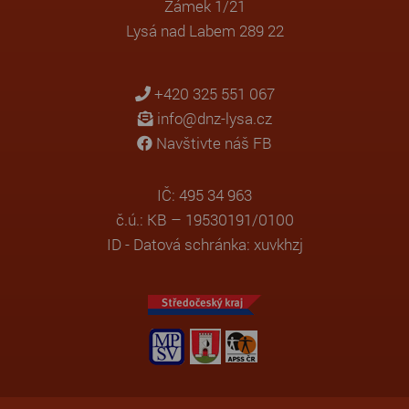
Zámek 1/21
Lysá nad Labem 289 22
+420 325 551 067
info@dnz-lysa.cz
Navštivte náš FB
IČ: 495 34 963
č.ú.: KB – 19530191/0100
ID - Datová schránka: xuvkhzj