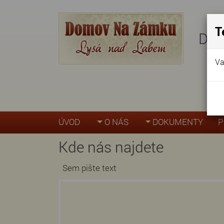
T
Dom
Va
ÚVOD
O NÁS
DOKUMENTY
P
Kde nás najdete
Sem pište text