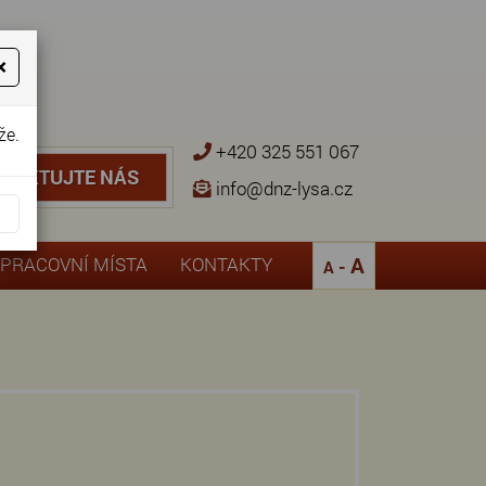
×
že.
+420 325 551 067
NTAKTUJTE NÁS
TAKTUJTE NÁS
info@dnz-lysa.cz
¨
A
PRACOVNÍ MÍSTA
KONTAKTY
-
A