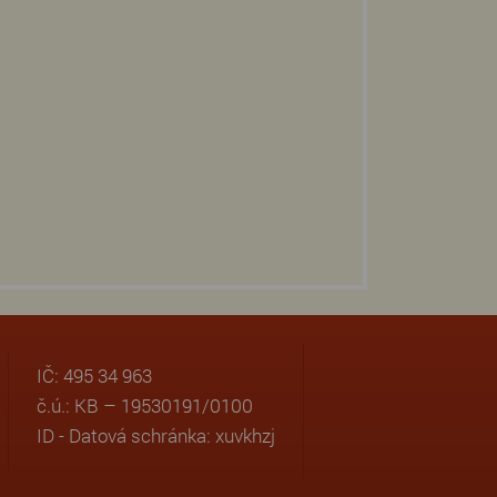
IČ: 495 34 963
č.ú.: KB – 19530191/0100
ID - Datová schránka: xuvkhzj