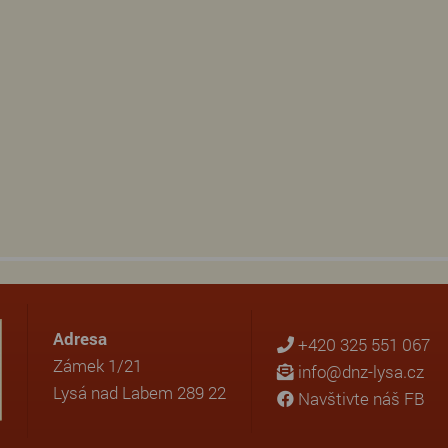
Adresa
+420 325 551 067
Zámek 1/21
info@dnz-lysa.cz
Lysá nad Labem 289 22
Navštivte náš FB