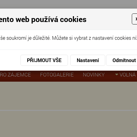
ento web používá cookies
ov pro seniory
še soukromí je důležité. Můžete si vybrat z nastavení cookies ní
KO
KON
virtuální prohlídka
PŘIJMOUT VŠE
Nastavení
Odmítnout
RO ZÁJEMCE
FOTOGALERIE
NOVINKY
VOLNÁ 