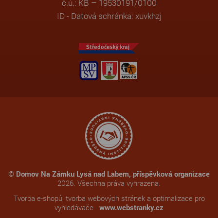
č.ú.: KB – 19530191/0100
ID - Datová schránka: xuvkhzj
©
Domov Na Zámku Lysá nad Labem, příspěvková organizace
2026. Všechna práva vyhrazena.
Tvorba e-shopů
,
tvorba webových stránek
a
optimalizace pro
vyhledávače
-
www.webstranky.cz