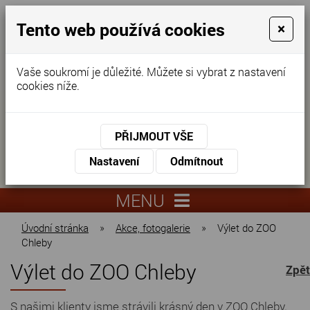
Tento web používá cookies
×
Vaše soukromí je důležité. Můžete si vybrat z nastavení
cookies níže.
Domov pro seniory
KONTAKTUJTE NÁS
PŘIJMOUT VŠE
KONTAKTUJTE NÁS
+420
Nastavení
Odmítnout
virtuální
325
info@dnz-
prohlídka
551
lysa.cz
MENU
067
Úvodní stránka
»
Akce, fotogalerie
»
Výlet do ZOO
Chleby
Výlet do ZOO Chleby
Zpět
S našimi klienty jsme strávili krásný den v ZOO Chleby.