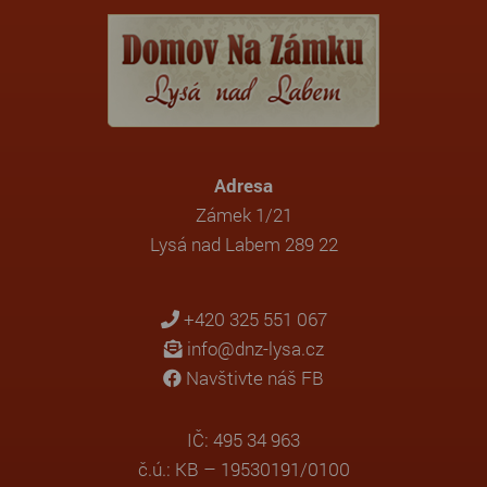
Adresa
Zámek 1/21
Lysá nad Labem 289 22
+420 325 551 067
info@dnz-lysa.cz
Navštivte náš FB
IČ: 495 34 963
č.ú.: KB – 19530191/0100