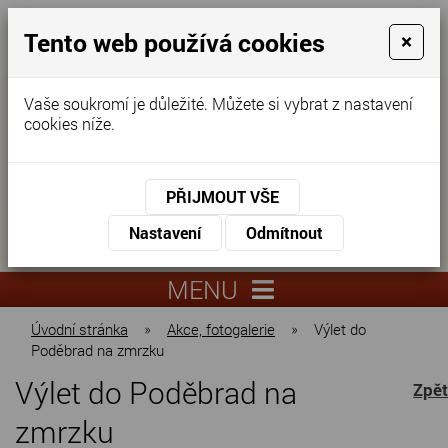
Tento web používá cookies
×
Vaše soukromí je důležité. Můžete si vybrat z nastavení
cookies níže.
Domov pro seniory
KONTAKTUJTE NÁS
PŘIJMOUT VŠE
KONTAKTUJTE NÁS
+420
Nastavení
Odmítnout
virtuální
325
info@dnz-
prohlídka
551
lysa.cz
MENU
067
Úvodní stránka
»
Akce, fotogalerie
»
Výlet do
Poděbrad na zmrzku
Výlet do Poděbrad na
Zpět
zmrzku