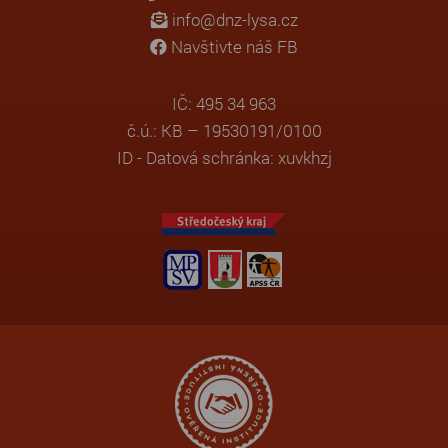
info@dnz-lysa.cz
Navštivte náš FB
IČ: 495 34 963
č.ú.: KB – 19530191/0100
ID - Datová schránka: xuvkhzj