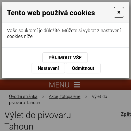
Tento web používá cookies
×
Vaše soukromí je důležité. Můžete si vybrat z nastavení
cookies níže.
Domov pro seniory
KONTAKTUJTE NÁS
PŘIJMOUT VŠE
KONTAKTUJTE NÁS
+420
Nastavení
Odmítnout
virtuální
325
info@dnz-
prohlídka
551
lysa.cz
MENU
067
Úvodní stránka
»
Akce, fotogalerie
»
Výlet do
pivovaru Tahoun
Výlet do pivovaru
Zpět
Tahoun