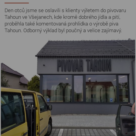
Den otců jsme se oslavili s klienty výletem do pivovaru
Tahoun ve Všejanech, kde kromě dobrého jídla a pití,
proběhla také komentovaná prohlídka o výrobě piva
Tahoun. Odborný výklad byl poučný a velice zajímavý.