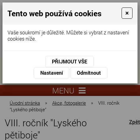
Tento web používá cookies
×
Vaše soukromí je důležité. Můžete si vybrat z nastavení
cookies níže.
Domov pro seniory
KONTAKTUJTE NÁS
PŘIJMOUT VŠE
KONTAKTUJTE NÁS
+420
Nastavení
Odmítnout
virtuální
325
info@dnz-
prohlídka
551
lysa.cz
MENU
067
Úvodní stránka
»
Akce, fotogalerie
»
VIII. ročník
"Lyského pětiboje"
VIII. ročník "Lyského
Zpět
pětiboje"