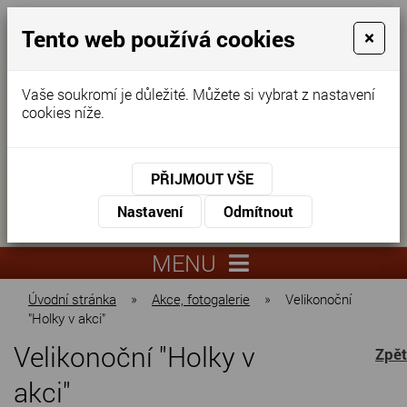
Tento web používá cookies
×
Vaše soukromí je důležité. Můžete si vybrat z nastavení
cookies níže.
Domov pro seniory
KONTAKTUJTE NÁS
PŘIJMOUT VŠE
KONTAKTUJTE NÁS
+420
Nastavení
Odmítnout
virtuální
325
info@dnz-
prohlídka
551
lysa.cz
MENU
067
Úvodní stránka
»
Akce, fotogalerie
»
Velikonoční
"Holky v akci"
Velikonoční "Holky v
Zpět
akci"