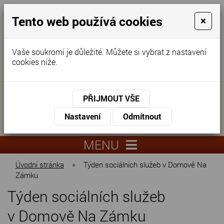
Tento web používá cookies
×
Vaše soukromí je důležité. Můžete si vybrat z nastavení
cookies níže.
Domov pro seniory
KONTAKTUJTE NÁS
PŘIJMOUT VŠE
KONTAKTUJTE NÁS
+420
Nastavení
Odmítnout
virtuální
325
info@dnz-
prohlídka
551
lysa.cz
MENU
067
Úvodní stránka
»
Týden sociálních služeb v Domově Na
Zámku
Týden sociálních služeb
v Domově Na Zámku