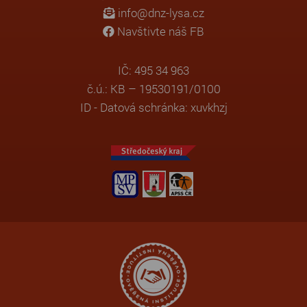
info@dnz-lysa.cz
Navštivte náš FB
IČ: 495 34 963
č.ú.: KB – 19530191/0100
ID - Datová schránka: xuvkhzj