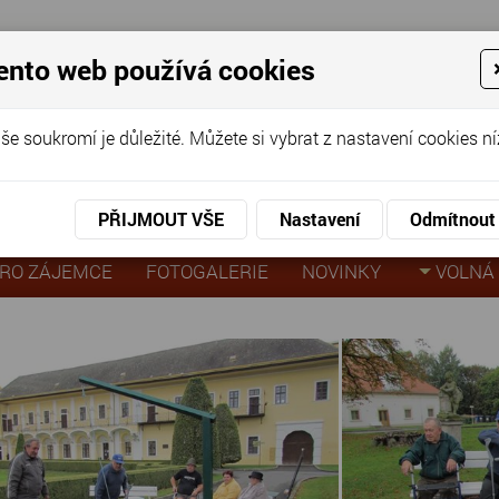
ento web používá cookies
ov pro seniory
še soukromí je důležité. Můžete si vybrat z nastavení cookies ní
KO
KON
virtuální prohlídka
PŘIJMOUT VŠE
Nastavení
Odmítnout
ociálních služeb
RO ZÁJEMCE
FOTOGALERIE
NOVINKY
VOLNÁ 