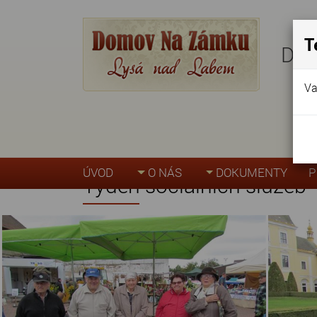
T
Dom
Va
Úvodní stránka
»
Akce, fotogalerie
»
Týden s
ÚVOD
O NÁS
DOKUMENTY
P
Týden sociálních služeb