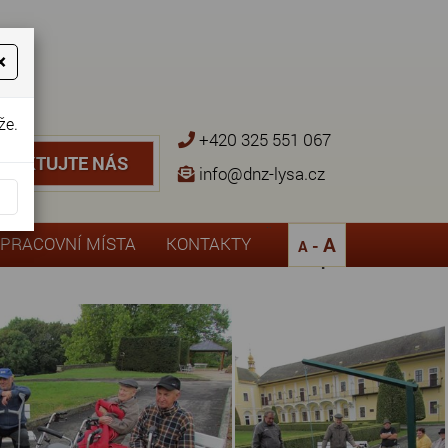
×
že.
+420 325 551 067
NTAKTUJTE NÁS
TAKTUJTE NÁS
info@dnz-lysa.cz
¨
A
PRACOVNÍ MÍSTA
KONTAKTY
-
A
Zpět