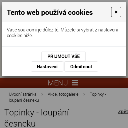
Tento web používá cookies
×
Vaše soukromí je důležité. Můžete si vybrat z nastavení
cookies níže.
Domov pro seniory
KONTAKTUJTE NÁS
PŘIJMOUT VŠE
KONTAKTUJTE NÁS
+420
Nastavení
Odmítnout
virtuální
325
info@dnz-
prohlídka
551
lysa.cz
MENU
067
Úvodní stránka
»
Akce, fotogalerie
»
Topinky -
loupání česneku
Topinky - loupání
Zpět
česneku