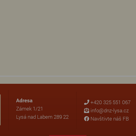
Adresa
+420 325 551 067
Zámek 1/21
info@dnz-lysa.cz
Lysá nad Labem 289 22
Navštivte náš FB