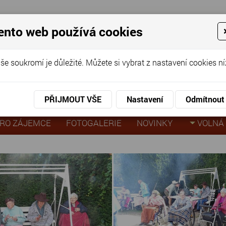
ento web používá cookies
ov pro seniory
še soukromí je důležité. Můžete si vybrat z nastavení cookies ní
KO
KON
virtuální prohlídka
PŘIJMOUT VŠE
Nastavení
Odmítnout
k 2019
RO ZÁJEMCE
FOTOGALERIE
NOVINKY
VOLNÁ 