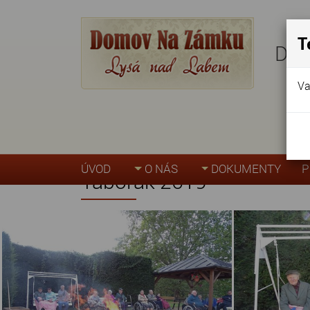
T
Dom
Va
Úvodní stránka
»
Akce, fotogalerie
»
Táborá
ÚVOD
O NÁS
DOKUMENTY
P
Táborák 2019