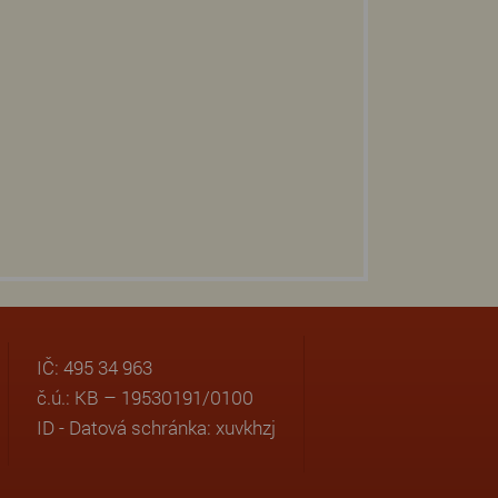
IČ: 495 34 963
č.ú.: KB – 19530191/0100
ID - Datová schránka: xuvkhzj