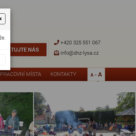
×
že.
+420 325 551 067
NTAKTUJTE NÁS
TAKTUJTE NÁS
info@dnz-lysa.cz
¨
A
PRACOVNÍ MÍSTA
KONTAKTY
-
A
Zpět