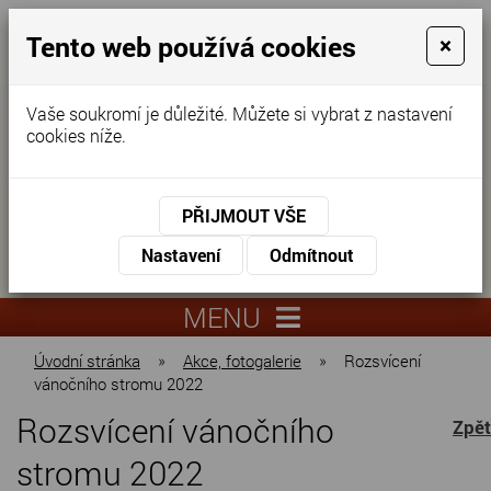
Tento web používá cookies
×
Vaše soukromí je důležité. Můžete si vybrat z nastavení
cookies níže.
Domov pro seniory
KONTAKTUJTE NÁS
PŘIJMOUT VŠE
KONTAKTUJTE NÁS
+420
Nastavení
Odmítnout
virtuální
325
info@dnz-
prohlídka
551
lysa.cz
MENU
067
Úvodní stránka
»
Akce, fotogalerie
»
Rozsvícení
vánočního stromu 2022
Rozsvícení vánočního
Zpět
stromu 2022