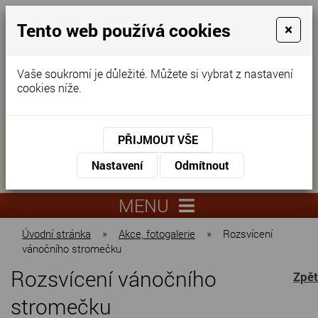
Tento web používá cookies
×
Vaše soukromí je důležité. Můžete si vybrat z nastavení
cookies níže.
Domov pro seniory
KONTAKTUJTE NÁS
PŘIJMOUT VŠE
KONTAKTUJTE NÁS
+420
Nastavení
Odmítnout
virtuální
325
info@dnz-
prohlídka
551
lysa.cz
MENU
067
Úvodní stránka
»
Akce, fotogalerie
»
Rozsvícení
vánočního stromečku
Rozsvícení vánočního
Zpět
stromečku