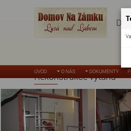
T
Dom
Va
Úvodní stránka
»
Akce, fotogalerie
»
Rekons
ÚVOD
O NÁS
DOKUMENTY
P
Rekonstrukce výtahu