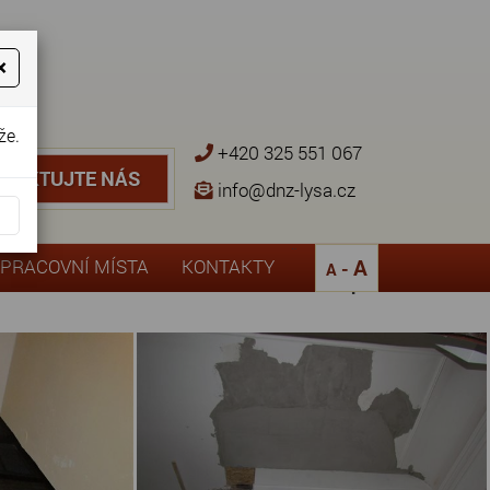
×
že.
+420 325 551 067
NTAKTUJTE NÁS
TAKTUJTE NÁS
info@dnz-lysa.cz
¨
A
PRACOVNÍ MÍSTA
KONTAKTY
-
A
Zpět