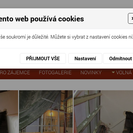
ento web používá cookies
ov pro seniory
še soukromí je důležité. Můžete si vybrat z nastavení cookies ní
KO
KON
virtuální prohlídka
PŘIJMOUT VŠE
Nastavení
Odmítnout
trukce výtahu
RO ZÁJEMCE
FOTOGALERIE
NOVINKY
VOLNÁ 