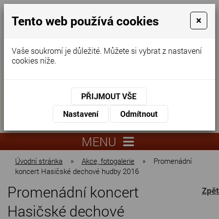
Tento web používá cookies
×
Vaše soukromí je důležité. Můžete si vybrat z nastavení
cookies níže.
Domov pro seniory
KONTAKTUJTE NÁS
PŘIJMOUT VŠE
KONTAKTUJTE NÁS
+420
Nastavení
Odmítnout
virtuální
325
info@dnz-
prohlídka
551
lysa.cz
MENU
067
Úvodní stránka
»
Akce, fotogalerie
»
Promenádní
koncert Hasičské dechové hudby 2016
Promenádní koncert
Zpět
Hasičské dechové