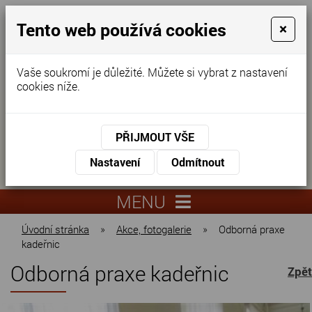
Tento web používá cookies
×
Vaše soukromí je důležité. Můžete si vybrat z nastavení
cookies níže.
Domov pro seniory
KONTAKTUJTE NÁS
PŘIJMOUT VŠE
KONTAKTUJTE NÁS
+420
Nastavení
Odmítnout
virtuální
325
info@dnz-
prohlídka
551
lysa.cz
MENU
067
Úvodní stránka
»
Akce, fotogalerie
»
Odborná praxe
kadeřnic
Odborná praxe kadeřnic
Zpět