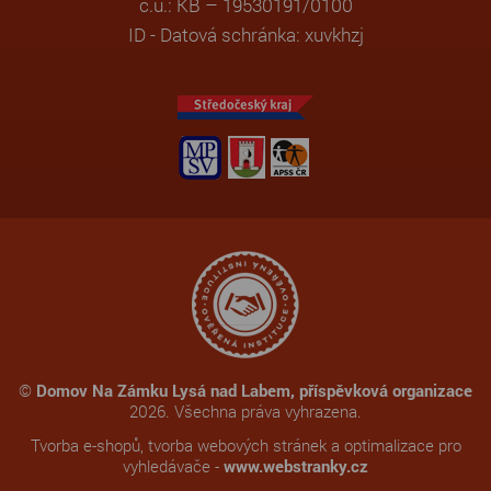
č.ú.: KB – 19530191/0100
ID - Datová schránka: xuvkhzj
©
Domov Na Zámku Lysá nad Labem, příspěvková organizace
2026. Všechna práva vyhrazena.
Tvorba e-shopů
,
tvorba webových stránek
a
optimalizace pro
vyhledávače
-
www.webstranky.cz