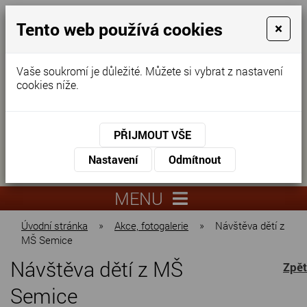
Tento web používá cookies
×
Vaše soukromí je důležité. Můžete si vybrat z nastavení
cookies níže.
Domov pro seniory
KONTAKTUJTE NÁS
PŘIJMOUT VŠE
KONTAKTUJTE NÁS
+420
Nastavení
Odmítnout
virtuální
325
info@dnz-
prohlídka
551
lysa.cz
MENU
067
Úvodní stránka
»
Akce, fotogalerie
»
Návštěva dětí z
MŠ Semice
Návštěva dětí z MŠ
Zpět
Semice