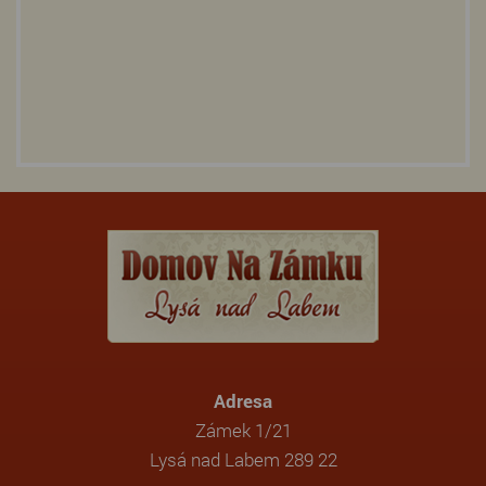
Adresa
Zámek 1/21
Lysá nad Labem 289 22