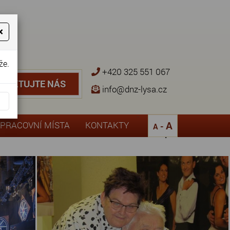
×
že.
+420 325 551 067
NTAKTUJTE NÁS
TAKTUJTE NÁS
info@dnz-lysa.cz
¨
A
PRACOVNÍ MÍSTA
KONTAKTY
-
A
Zpět