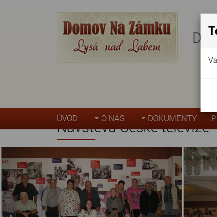
T
Dom
Va
Úvodní stránka
»
Akce, fotogalerie
»
Návště
ÚVOD
O NÁS
DOKUMENTY
P
Návštěva České televize