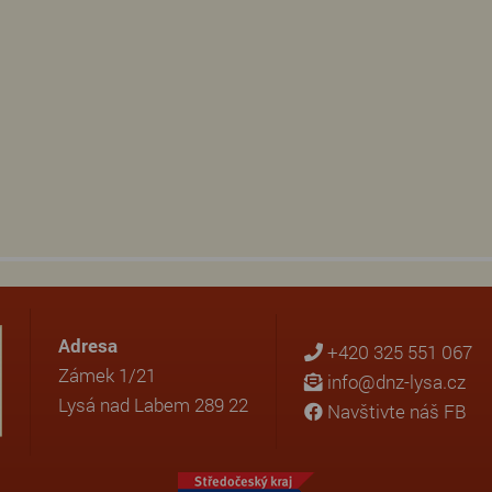
Adresa
+420 325 551 067
Zámek 1/21
info@dnz-lysa.cz
Lysá nad Labem 289 22
Navštivte náš FB