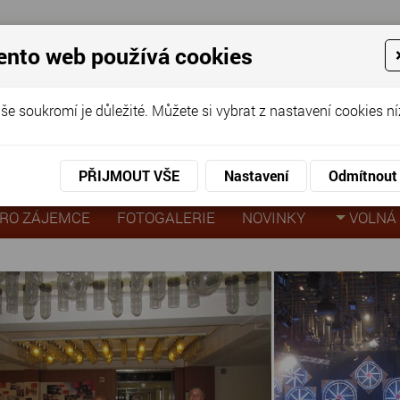
ento web používá cookies
ov pro seniory
še soukromí je důležité. Můžete si vybrat z nastavení cookies ní
KO
KON
virtuální prohlídka
PŘIJMOUT VŠE
Nastavení
Odmítnout
va České televize
RO ZÁJEMCE
FOTOGALERIE
NOVINKY
VOLNÁ 