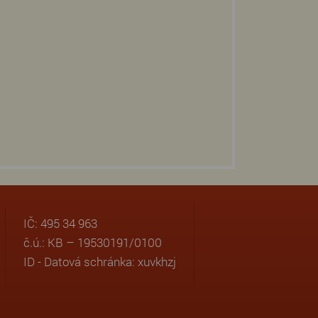
IČ: 495 34 963
č.ú.: KB – 19530191/0100
ID - Datová schránka: xuvkhzj