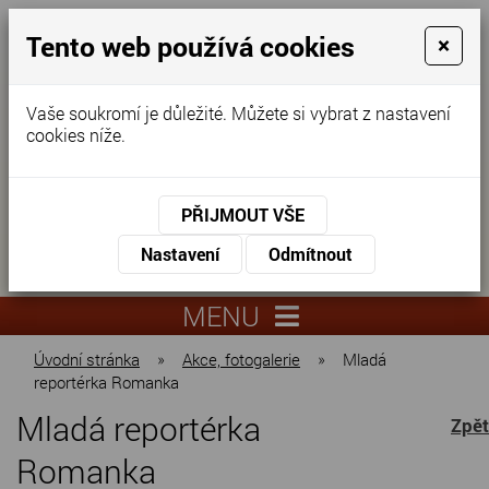
Tento web používá cookies
×
Vaše soukromí je důležité. Můžete si vybrat z nastavení
cookies níže.
Domov pro seniory
KONTAKTUJTE NÁS
PŘIJMOUT VŠE
KONTAKTUJTE NÁS
+420
Nastavení
Odmítnout
virtuální
325
info@dnz-
prohlídka
551
lysa.cz
MENU
067
Úvodní stránka
»
Akce, fotogalerie
»
Mladá
reportérka Romanka
Mladá reportérka
Zpět
Romanka