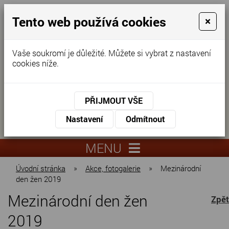
Tento web používá cookies
×
Vaše soukromí je důležité. Můžete si vybrat z nastavení
cookies níže.
Domov pro seniory
KONTAKTUJTE NÁS
PŘIJMOUT VŠE
KONTAKTUJTE NÁS
+420
Nastavení
Odmítnout
virtuální
325
info@dnz-
prohlídka
551
lysa.cz
MENU
067
Úvodní stránka
»
Akce, fotogalerie
»
Mezinárodní
den žen 2019
Mezinárodní den žen
Zpět
2019