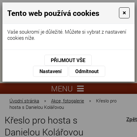
Tento web používá cookies
×
Vaše soukromí je důležité. Můžete si vybrat z nastavení
cookies níže.
Domov pro seniory
KONTAKTUJTE NÁS
PŘIJMOUT VŠE
KONTAKTUJTE NÁS
+420
Nastavení
Odmítnout
virtuální
325
info@dnz-
prohlídka
551
lysa.cz
MENU
067
Úvodní stránka
»
Akce, fotogalerie
»
Křeslo pro
hosta s Danielou Kolářovou
Křeslo pro hosta s
Zpět
Danielou Kolářovou