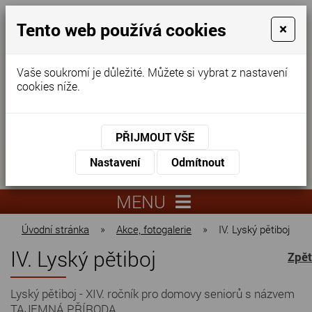
Tento web používá cookies
×
Vaše soukromí je důležité. Můžete si vybrat z nastavení
cookies níže.
Domov pro seniory
KONTAKTUJTE NÁS
PŘIJMOUT VŠE
KONTAKTUJTE NÁS
+420
Nastavení
Odmítnout
virtuální
325
info@dnz-
prohlídka
551
lysa.cz
MENU
067
Úvodní stránka
»
Akce, fotogalerie
»
IV. Lyský pětiboj
IV. Lyský pětiboj
Zpět
Lyský pětiboj - XIV. ročník pro domovy seniorů s názvem
TAJEMNÁ PŘÍRODA.