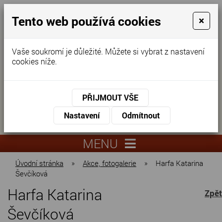
Tento web používá cookies
×
Vaše soukromí je důležité. Můžete si vybrat z nastavení
cookies níže.
Domov pro seniory
KONTAKTUJTE NÁS
PŘIJMOUT VŠE
KONTAKTUJTE NÁS
+420
Nastavení
Odmítnout
virtuální
325
info@dnz-
prohlídka
551
lysa.cz
MENU
067
Úvodní stránka
»
Akce, fotogalerie
»
Harfa Katarina
Ševčíková
Harfa Katarina
Zpět
Ševčíková