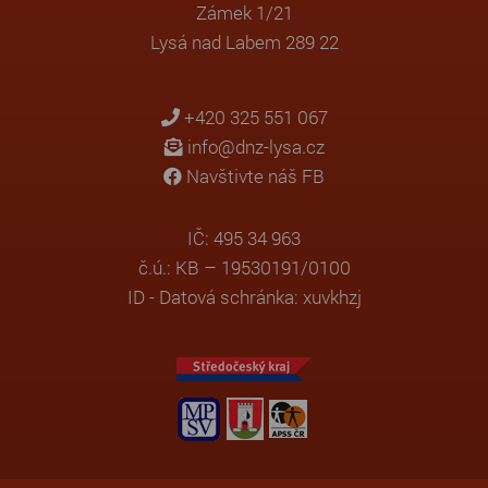
Zámek 1/21
Lysá nad Labem 289 22
+420 325 551 067
info@dnz-lysa.cz
Navštivte náš FB
IČ: 495 34 963
č.ú.: KB – 19530191/0100
ID - Datová schránka: xuvkhzj