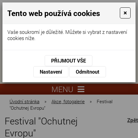
Tento web používá cookies
×
Vaše soukromí je důležité. Můžete si vybrat z nastavení
cookies níže.
Domov pro seniory
KONTAKTUJTE NÁS
PŘIJMOUT VŠE
KONTAKTUJTE NÁS
+420
Nastavení
Odmítnout
virtuální
325
info@dnz-
prohlídka
551
lysa.cz
MENU
067
Úvodní stránka
»
Akce, fotogalerie
»
Festival
"Ochutnej Evropu"
Festival "Ochutnej
Zpět
Evropu"