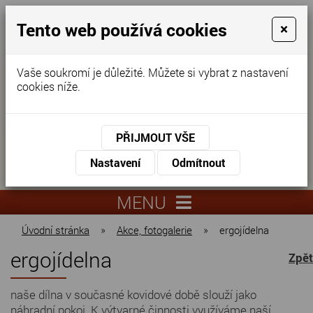
Tento web používá cookies
×
Vaše soukromí je důležité. Můžete si vybrat z nastavení
cookies níže.
Domov pro seniory
KONTAKTUJTE NÁS
PŘIJMOUT VŠE
KONTAKTUJTE NÁS
+420
Nastavení
Odmítnout
virtuální
325
info@dnz-
prohlídka
551
lysa.cz
MENU
067
Úvodní stránka
»
Akce, fotogalerie
»
ergojídelna
ergojídelna
Zpět
naše dílna v současné kovidové době slouží jako
náhradní pokoj. K výtvarné činnosti využíváme naší