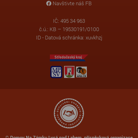
Navštivte náš FB
IČ: 495 34 963
č.ú.: KB – 19530191/0100
ID - Datová schránka: xuvkhzj
©
Domov Na Zámku Lysá nad Labem, příspěvková organizace