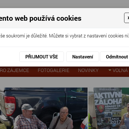
ento web používá cookies
ov pro seniory
še soukromí je důležité. Můžete si vybrat z nastavení cookies ní
KO
KON
virtuální prohlídka
PŘIJMOUT VŠE
Nastavení
Odmítnout
iště Letňany
RO ZÁJEMCE
FOTOGALERIE
NOVINKY
VOLNÁ 