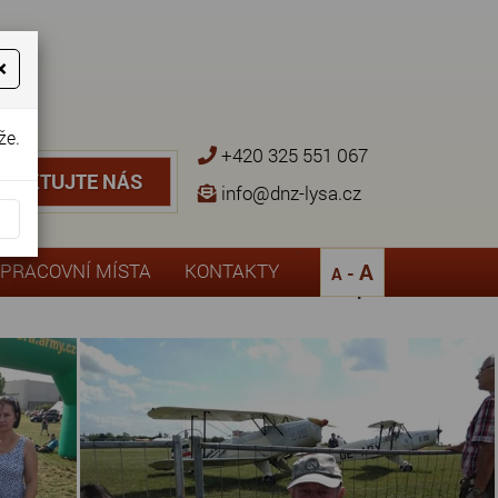
×
že.
+420 325 551 067
NTAKTUJTE NÁS
TAKTUJTE NÁS
info@dnz-lysa.cz
¨
A
PRACOVNÍ MÍSTA
KONTAKTY
-
A
Zpět