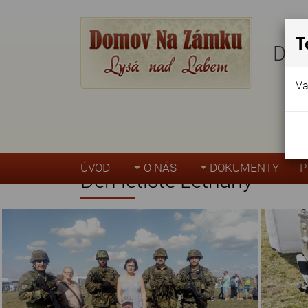
T
Dom
Va
Úvodní stránka
»
Akce, fotogalerie
»
Den let
ÚVOD
O NÁS
DOKUMENTY
P
Den letiště Letňany