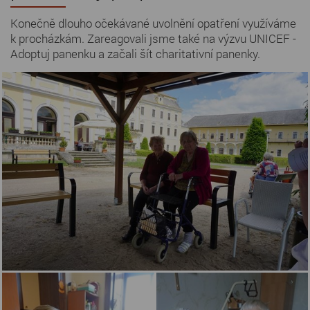
Konečně dlouho očekávané uvolnění opatření využíváme
k procházkám. Zareagovali jsme také na výzvu UNICEF -
Adoptuj panenku a začali šít charitativní panenky.