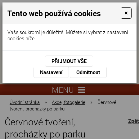
Tento web používá cookies
×
Vaše soukromí je důležité. Můžete si vybrat z nastavení
cookies níže.
Domov pro seniory
KONTAKTUJTE NÁS
PŘIJMOUT VŠE
KONTAKTUJTE NÁS
+420
Nastavení
Odmítnout
virtuální
325
info@dnz-
prohlídka
551
lysa.cz
MENU
067
Úvodní stránka
»
Akce, fotogalerie
»
Červnové
tvoření, procházky po parku
Červnové tvoření,
Zpět
procházky po parku