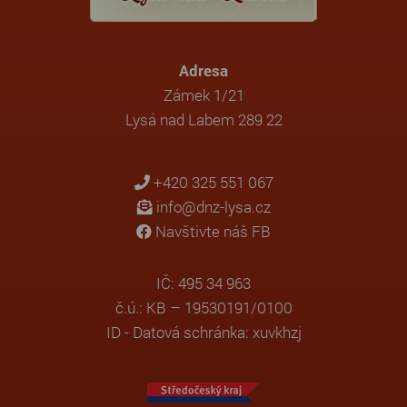
Adresa
Zámek 1/21
Lysá nad Labem 289 22
+420 325 551 067
info@dnz-lysa.cz
Navštivte náš FB
IČ: 495 34 963
č.ú.: KB – 19530191/0100
ID - Datová schránka: xuvkhzj