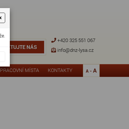
×
že.
+420 325 551 067
NTAKTUJTE NÁS
TAKTUJTE NÁS
info@dnz-lysa.cz
¨
A
PRACOVNÍ MÍSTA
KONTAKTY
-
A