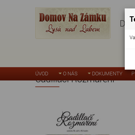
T
Dom
Va
Úvodní stránka
»
Cadillačí Rozmaření
ÚVOD
O NÁS
DOKUMENTY
P
Cadillačí Rozmaření