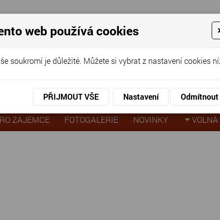
ento web používá cookies
ov pro seniory
še soukromí je důležité. Můžete si vybrat z nastavení cookies ní
KO
KON
virtuální prohlídka
PŘIJMOUT VŠE
Nastavení
Odmítnout
RO ZÁJEMCE
FOTOGALERIE
NOVINKY
VOLNÁ 