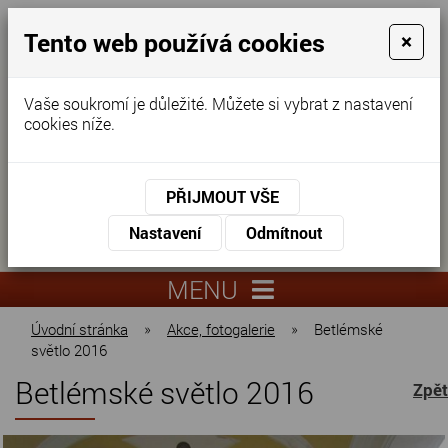
Tento web používá cookies
×
Vaše soukromí je důležité. Můžete si vybrat z nastavení
cookies níže.
Domov pro seniory
KONTAKTUJTE NÁS
PŘIJMOUT VŠE
KONTAKTUJTE NÁS
+420
Nastavení
Odmítnout
virtuální
325
info@dnz-
prohlídka
551
lysa.cz
MENU
067
Úvodní stránka
»
Akce, fotogalerie
»
Betlémské
světlo 2016
Betlémské světlo 2016
Zpět