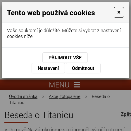
Tento web používá cookies
×
Vaše soukromí je důležité. Můžete si vybrat z nastavení
cookies níže.
Domov pro seniory
KONTAKTUJTE NÁS
PŘIJMOUT VŠE
KONTAKTUJTE NÁS
+420
Nastavení
Odmítnout
virtuální
325
info@dnz-
prohlídka
551
lysa.cz
MENU
067
Úvodní stránka
»
Akce, fotogalerie
»
Beseda o
Titanicu
Beseda o Titanicu
Zpět
V Domově Na Zámku jsme si připomněli výročí potopení