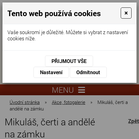
Tento web používá cookies
×
Vaše soukromí je důležité. Můžete si vybrat z nastavení
cookies níže.
Domov pro seniory
KONTAKTUJTE NÁS
PŘIJMOUT VŠE
KONTAKTUJTE NÁS
+420
Nastavení
Odmítnout
virtuální
325
info@dnz-
prohlídka
551
lysa.cz
MENU
067
Úvodní stránka
»
Akce, fotogalerie
»
Mikuláš, čerti a
andělé na zámku
Mikuláš, čerti a andělé
Zpět
na zámku